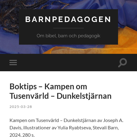
BARNPEDAGOGEN
Om bibel, barn och pedagogik
Slå
Slå
på/av
på/av
sökfält
mobilmeny
Boktips – Kampen om
Tusenvärld – Dunkelstjärnan
2025-03-28
Kampen om Tusenvärld – Dunkelstjärnan av Joseph A.
Davis, illustrationer av Yulia Ryabtseva, Stevali Barn,
2024, 280 s.