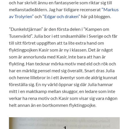
och har skrivit ännu en fantasyserie som riktar sig till
mellanstadieåldern. Jag har tidigare recenserat
“Markus
av Trolyrien”
och
“Edgar och draken”
här på bloggen.
”Dunkelstjärnan” är den första delen i ”Kampen om
Tusenvärld”. Julia bor i ett småsamhälle i Sverige och får
till sitt förtret uppgiften att ta lite extra hand om
flyktingpojken Kasir som är ny i klassen. Det är något
som är annorlunda med Kasir, inte bara att han är
flykting. Han tecknar mörka motiv med eld och rök och
har en märklig pensel med sig överallt. Snart dras Julia
och henne lillebror in i ett äventyr som de aldrig kunnat
föreställa sig. En ny värld öppnar sig där Julia hamnar
mitt i en maktkamp mellan skuggor, en ledare som inte
verkar ha rena motiv och Kasir som visar sig vara någon
helt annan än en bortkommen flyktingpojke.