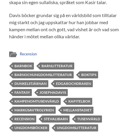
skapa sin egen sullaliska, språket som Kasir talar.
Davis böcker grundar sig på en världsbild som tilltalar
mig starkt och jag uppskattar hur han jobbar med
kampen mellan ont och gott, vad vishet är och vad som
händer i mötet mellan olika världar.
Recension
BARNBOK
BARNLITTERATUR
BARNOCHUNGDOMSLITTERATUR
BOKTIPS
DUNKELSTJÄRNAN
EDGAROCHDRAKEN
FANTASY
JOSEPHADAVIS
KAMPENOMTUSENVÄRLD
KAPITELBOK
MARKUSAVTROLYRIEN
MELLANSTADIET
RECENSION
STEVALIBARN
TUSENVÄRLD
UNGDOMSBÖCKER
UNGDOMSLITTERATUR