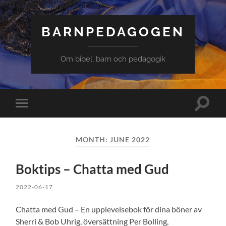
BARNPEDAGOGEN
Om bibel, barn och pedagogik
Slå
Slå
på/av
på/av
sökfält
mobilmeny
MONTH: JUNE 2022
Boktips – Chatta med Gud
2022-06-17
Chatta med Gud – En upplevelsebok för dina böner av
Sherri & Bob Uhrig, översättning Per Bolling,