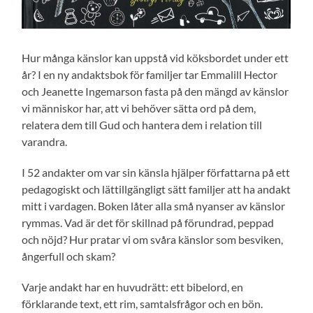
Hur många känslor kan uppstå vid köksbordet under ett
år? I en ny andaktsbok för familjer tar Emmalill Hector
och Jeanette Ingemarson fasta på den mängd av känslor
vi människor har, att vi behöver sätta ord på dem,
relatera dem till Gud och hantera dem i relation till
varandra.
I 52 andakter om var sin känsla hjälper författarna på ett
pedagogiskt och lättillgängligt sätt familjer att ha andakt
mitt i vardagen. Boken låter alla små nyanser av känslor
rymmas. Vad är det för skillnad på förundrad, peppad
och nöjd? Hur pratar vi om svåra känslor som besviken,
ångerfull och skam?
Varje andakt har en huvudrätt: ett bibelord, en
förklarande text, ett rim, samtalsfrågor och en bön.