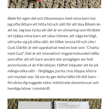
Både för egen del och tillsammans med mina barn har
jag ofta lättare att hitta tid och sätt för att läsa Bibeln än
att be. Jag kan tycka att det är en utmaning som förälder
att hjälpa mina barn att växa i bönen, att våga be högt,
uttrycka sig på olika sätt, att tillbe, lyssna till och vila i
Gud. Därför är det uppskattat med en bok som ”Chatta
med Gud”. Det är ett interaktivt ringpärmsbundet häfte
som efter att ett barn använt det antagligen ser helt
annorlunda ut än från början. Häftet inbjuder att be på
många olika sätt – färglägga, pynta, riva, klippa, klistra
och mycket mer. Så om du ger detta häfte till ditt barn –
förvänta dig tuggade sidor, inklistrade dammtussar och
hemliga böner i miniskrift.