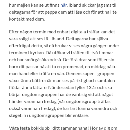
hur mejlen kan se ut finns
här
. Ibland skickar jag sms till
deltagarna för att peppa dem att läsa och för att ha lite
kontakt med dem.
Efter någon termin med enbart digitala träffar kan det
vara roligt att ses IRL ibland. Deltagarna har själva
efterfrågat detta, så då brukar vi ses några gånger under
terminen i kyrkan. Då utökar vi träffen till två timmar
och har smörgåsfika också. De föräldrar som följer sin
barn dit passar på att ta en promenad, en middag på tu
man hand eller träffa en vän. Gemenskapen i gruppen
växer ännu bättre när man ses på riktigt och samtalen
flödar ännu lättare. När de sedan fyller 13 år och ska
börjar ungdomsgruppen har de vant sig vid att något
händer varannan fredag (vår ungdomsgrupp träffas
också varannan fredag), de har lärt känna varandra och
steget in i ungdomsgruppen blir enklare.
Våga testa bokklubb i ditt sammanhang! Hör av dig om