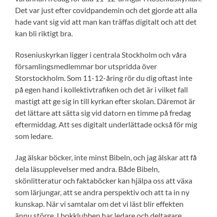
Det var just efter covidpandemin och det gjorde att alla
hade vant sig vid att man kan träffas digitalt och att det
kan bli riktigt bra.
Roseniuskyrkan ligger i centrala Stockholm och våra
församlingsmedlemmar bor utspridda över
Storstockholm. Som 11-12-åring rör du dig oftast inte
på egen hand i kollektivtrafiken och det är i vilket fall
mastigt att ge sig in till kyrkan efter skolan. Däremot är
det lättare att sätta sig vid datorn en timme på fredag
eftermiddag. Att ses digitalt underlättade också för mig
som ledare.
Jag älskar böcker, inte minst Bibeln, och jag älskar att få
dela läsupplevelser med andra. Både Bibeln,
skönlitteratur och faktaböcker kan hjälpa oss att växa
som lärjungar, att se andra perspektiv och att ta in ny
kunskap. När vi samtalar om det vi läst blir effekten
ännu större. I bokklubben har ledare och deltagare