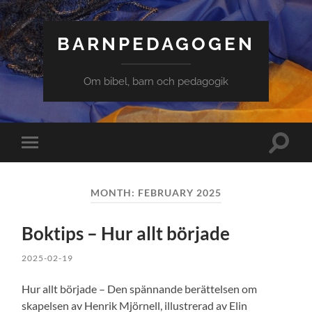
BARNPEDAGOGEN
Om bibel, barn och pedagogik
Slå
Slå
på/av
på/av
sökfält
mobilmeny
MONTH: FEBRUARY 2025
Boktips – Hur allt började
2025-02-19
Hur allt började – Den spännande berättelsen om
skapelsen av Henrik Mjörnell, illustrerad av Elin