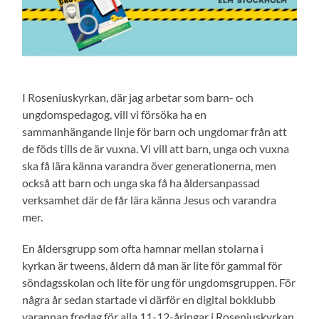
I Roseniuskyrkan, där jag arbetar som barn- och
ungdomspedagog, vill vi försöka ha en
sammanhängande linje för barn och ungdomar från att
de föds tills de är vuxna. Vi vill att barn, unga och vuxna
ska få lära känna varandra över generationerna, men
också att barn och unga ska få ha åldersanpassad
verksamhet där de får lära känna Jesus och varandra
mer.
En åldersgrupp som ofta hamnar mellan stolarna i
kyrkan är tweens, åldern då man är lite för gammal för
söndagsskolan och lite för ung för ungdomsgruppen. För
några år sedan startade vi därför en digital bokklubb
varannan fredag för alla 11-12-åringar i Roseniuskyrkan.