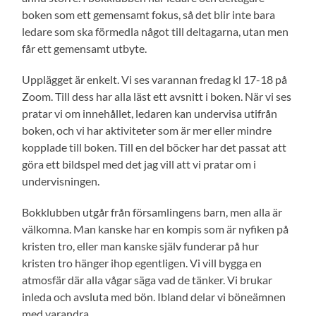
boken som ett gemensamt fokus, så det blir inte bara
ledare som ska förmedla något till deltagarna, utan men
får ett gemensamt utbyte.
Upplägget är enkelt. Vi ses varannan fredag kl 17-18 på
Zoom. Till dess har alla läst ett avsnitt i boken. När vi ses
pratar vi om innehållet, ledaren kan undervisa utifrån
boken, och vi har aktiviteter som är mer eller mindre
kopplade till boken. Till en del böcker har det passat att
göra ett bildspel med det jag vill att vi pratar om i
undervisningen.
Bokklubben utgår från församlingens barn, men alla är
välkomna. Man kanske har en kompis som är nyfiken på
kristen tro, eller man kanske själv funderar på hur
kristen tro hänger ihop egentligen. Vi vill bygga en
atmosfär där alla vågar säga vad de tänker. Vi brukar
inleda och avsluta med bön. Ibland delar vi böneämnen
med varandra.