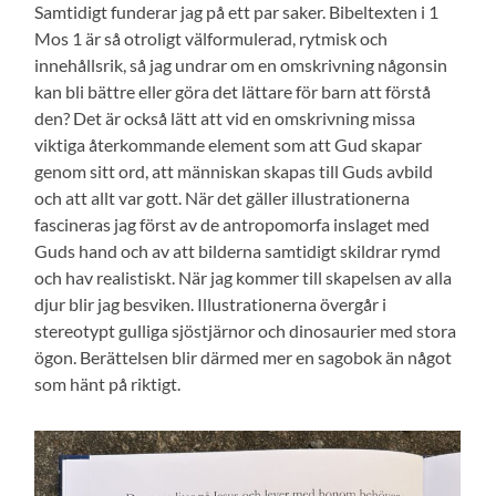
Samtidigt funderar jag på ett par saker. Bibeltexten i 1
Mos 1 är så otroligt välformulerad, rytmisk och
innehållsrik, så jag undrar om en omskrivning någonsin
kan bli bättre eller göra det lättare för barn att förstå
den? Det är också lätt att vid en omskrivning missa
viktiga återkommande element som att Gud skapar
genom sitt ord, att människan skapas till Guds avbild
och att allt var gott. När det gäller illustrationerna
fascineras jag först av de antropomorfa inslaget med
Guds hand och av att bilderna samtidigt skildrar rymd
och hav realistiskt. När jag kommer till skapelsen av alla
djur blir jag besviken. Illustrationerna övergår i
stereotypt gulliga sjöstjärnor och dinosaurier med stora
ögon. Berättelsen blir därmed mer en sagobok än något
som hänt på riktigt.