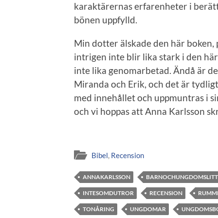
karaktärernas erfarenheter i berätt
bönen uppfylld.
Min dotter älskade den här boken, p
intrigen inte blir lika stark i den 
inte lika genomarbetad. Ändå är det 
Miranda och Erik, och det är tydligt
med innehållet och uppmuntras i sin 
och vi hoppas att Anna Karlsson skr
Bibel
,
Recension
ANNAKARLSSON
BARNOCHUNGDOMSLITT
INTESOMDUTROR
RECENSION
RUMM
TONÅRING
UNGDOMAR
UNGDOMSB