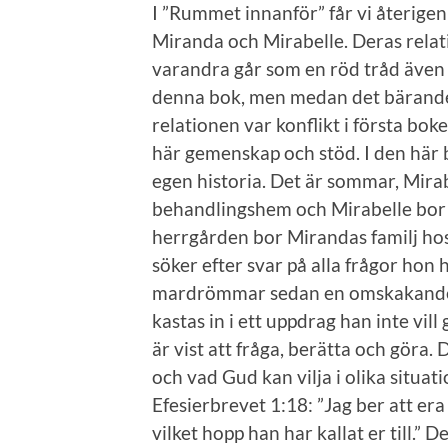
I ”Rummet innanför” får vi återigen
Miranda och Mirabelle. Deras relati
varandra går som en röd tråd äve
denna bok, men medan det bärande
relationen var konflikt i första bok
här gemenskap och stöd. I den här 
egen historia. Det är sommar, Mir
behandlingshem och Mirabelle bor
herrgården bor Mirandas familj h
söker efter svar på alla frågor hon
mardrömmar sedan en omskakande u
kastas in i ett uppdrag han inte vil
är vist att fråga, berätta och göra
och vad Gud kan vilja i olika situat
Efesierbrevet 1:18: ”Jag ber att era 
vilket hopp han har kallat er till.” 