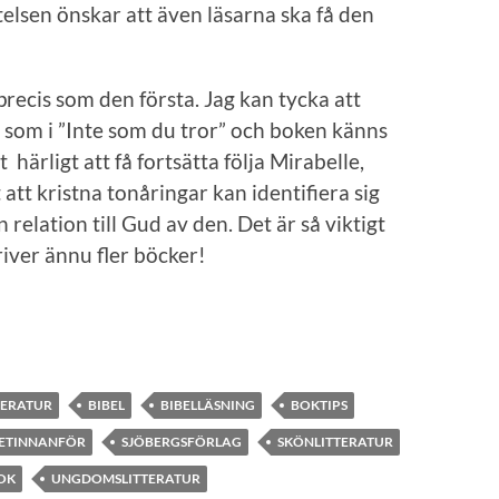
elsen önskar att även läsarna ska få den
recis som den första. Jag kan tycka att
här som i ”Inte som du tror” och boken känns
härligt att få fortsätta följa Mirabelle,
 att kristna tonåringar kan identifiera sig
relation till Gud av den. Det är så viktigt
iver ännu fler böcker!
ERATUR
BIBEL
BIBELLÄSNING
BOKTIPS
ETINNANFÖR
SJÖBERGSFÖRLAG
SKÖNLITTERATUR
OK
UNGDOMSLITTERATUR