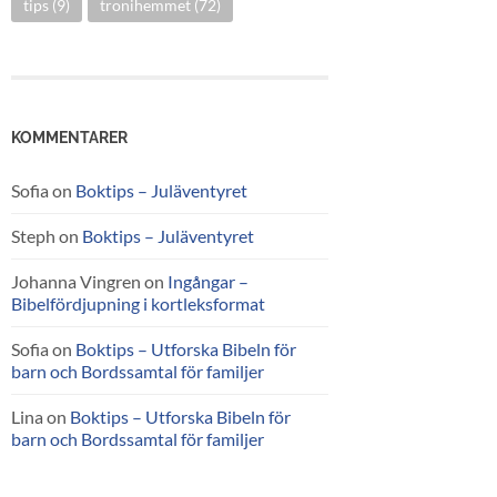
tips
(9)
tronihemmet
(72)
KOMMENTARER
Sofia
on
Boktips – Juläventyret
Steph
on
Boktips – Juläventyret
Johanna Vingren
on
Ingångar –
Bibelfördjupning i kortleksformat
Sofia
on
Boktips – Utforska Bibeln för
barn och Bordssamtal för familjer
Lina
on
Boktips – Utforska Bibeln för
barn och Bordssamtal för familjer