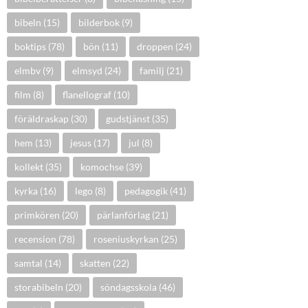
bibeln
(15)
bilderbok
(9)
boktips
(78)
bön
(11)
droppen
(24)
elmbv
(9)
elmsyd
(24)
familj
(21)
film
(8)
flanellograf
(10)
föräldraskap
(30)
gudstjänst
(35)
hem
(13)
jesus
(17)
jul
(8)
kollekt
(35)
komochse
(39)
kyrka
(16)
lego
(8)
pedagogik
(41)
primkören
(20)
pärlanförlag
(21)
recension
(78)
roseniuskyrkan
(25)
samtal
(14)
skatten
(22)
storabibeln
(20)
söndagsskola
(46)