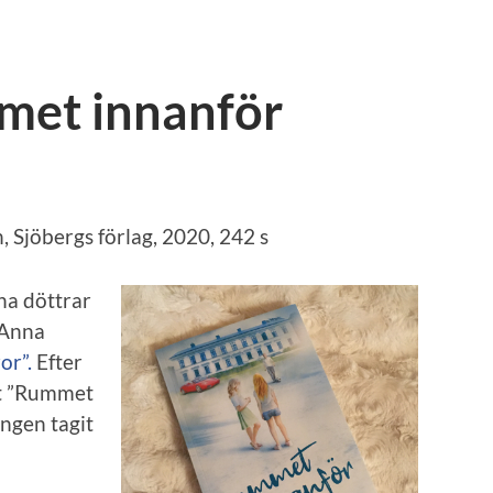
met innanför
 Sjöbergs förlag, 2020, 242 s
na döttrar
 Anna
or”.
Efter
art ”Rummet
ingen tagit