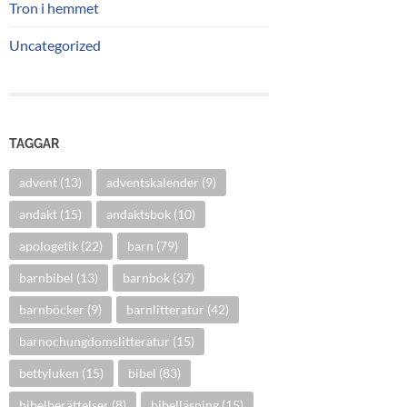
Tron i hemmet
Uncategorized
TAGGAR
advent
(13)
adventskalender
(9)
andakt
(15)
andaktsbok
(10)
apologetik
(22)
barn
(79)
barnbibel
(13)
barnbok
(37)
barnböcker
(9)
barnlitteratur
(42)
barnochungdomslitteratur
(15)
bettyluken
(15)
bibel
(83)
bibelberättelser
(8)
bibelläsning
(15)