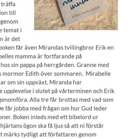
 träffa
on till
n genom
 temat i
en är det
boken får även Mirandas tvillingbror Erik en
abelles mamma är fortfarande på
 hos sin pappa på herrgården. Granne med
os mormor Edith över sommaren. Mirabelle
 har om sin uppväxt, Miranda har
pplevelse i slutet på vårterminen och Erik
l genomföra. Alla tre får brottas med vad som
. De får jobba med frågan om hur Gud leder
ioner. Boken inleds med ett bibelord ur
hjärtans ögon ska få ljus så att ni förstår
Det märks tydligt att författaren genom