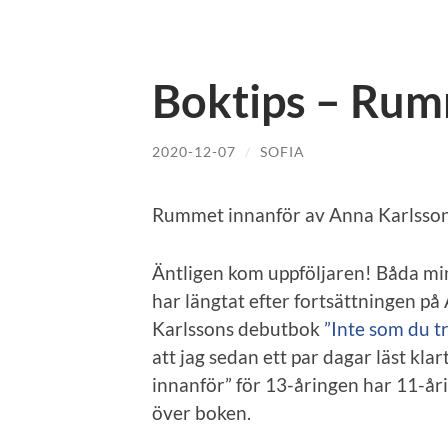
Boktips – Rum
2020-12-07
/
SOFIA
Rummet innanför av Anna Karlsson,
Äntligen kom uppföljaren! Båda mi
har längtat efter fortsättningen på
Karlssons debutbok
”Inte som du tr
att jag sedan ett par dagar läst kl
innanför” för 13-åringen har 11-år
över boken.