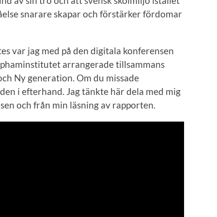
d av sin tro och att svensk skolmiljö istället
ståelse snarare skapar och förstärker fördomar
es var jag med på den digitala konferensen
Claphaminstitutet arrangerade tillsammans
och Ny generation. Om du missade
 den i efterhand. Jag tänkte här dela med mig
sen och från min läsning av rapporten.