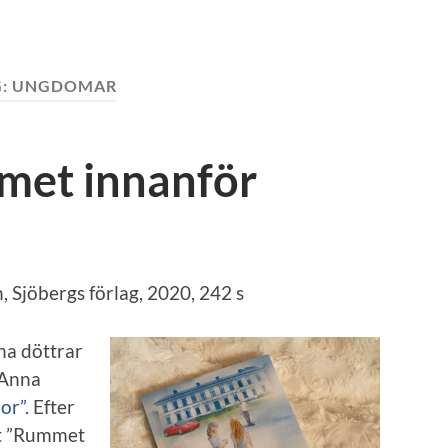
G: UNGDOMAR
met innanför
 Sjöbergs förlag, 2020, 242 s
na döttrar
 Anna
or”.
Efter
art ”Rummet