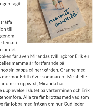
ingen tagit
 träffa
on till
n genom
 temat i
en är det
boken får även Mirandas tvillingbror Erik en
abelles mamma är fortfarande på
 hos sin pappa på herrgården. Granne med
os mormor Edith över sommaren. Mirabelle
 har om sin uppväxt, Miranda har
pplevelse i slutet på vårterminen och Erik
l genomföra. Alla tre får brottas med vad som
. De får jobba med frågan om hur Gud leder