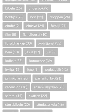
bibeln
(15)
bilderbok
(9)
boktips
(78)
bön
(11)
droppen
(24)
elmbv
(9)
elmsyd
(24)
familj
(21)
film
(8)
flanellograf
(10)
föräldraskap
(30)
gudstjänst
(35)
hem
(13)
jesus
(17)
jul
(8)
kollekt
(35)
komochse
(39)
kyrka
(16)
lego
(8)
pedagogik
(41)
primkören
(20)
pärlanförlag
(21)
recension
(78)
roseniuskyrkan
(25)
samtal
(14)
skatten
(22)
storabibeln
(20)
söndagsskola
(46)