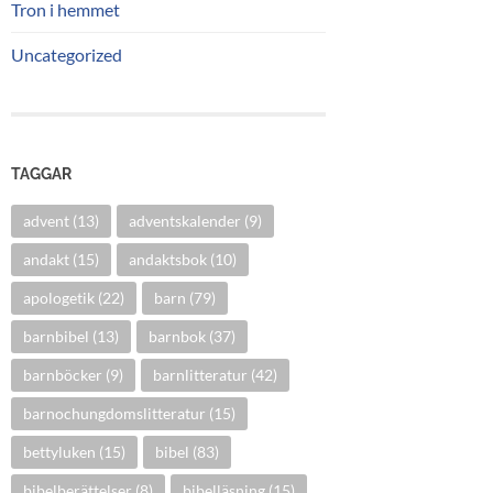
Tron i hemmet
Uncategorized
TAGGAR
advent
(13)
adventskalender
(9)
andakt
(15)
andaktsbok
(10)
apologetik
(22)
barn
(79)
barnbibel
(13)
barnbok
(37)
barnböcker
(9)
barnlitteratur
(42)
barnochungdomslitteratur
(15)
bettyluken
(15)
bibel
(83)
bibelberättelser
(8)
bibelläsning
(15)