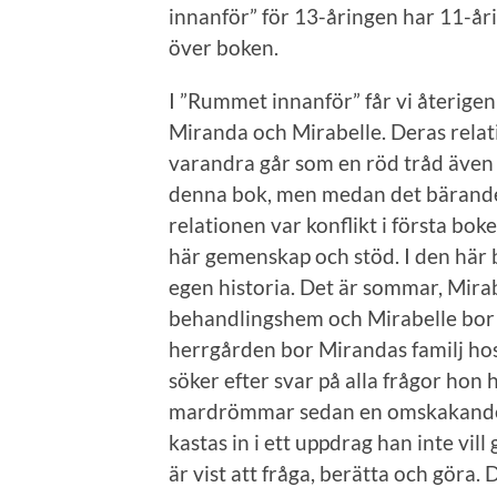
innanför” för 13-åringen har 11-år
över boken.
I ”Rummet innanför” får vi återigen
Miranda och Mirabelle. Deras relati
varandra går som en röd tråd äve
denna bok, men medan det bärande
relationen var konflikt i första bok
här gemenskap och stöd. I den här 
egen historia. Det är sommar, Mir
behandlingshem och Mirabelle bor
herrgården bor Mirandas familj h
söker efter svar på alla frågor hon
mardrömmar sedan en omskakande u
kastas in i ett uppdrag han inte vil
är vist att fråga, berätta och göra