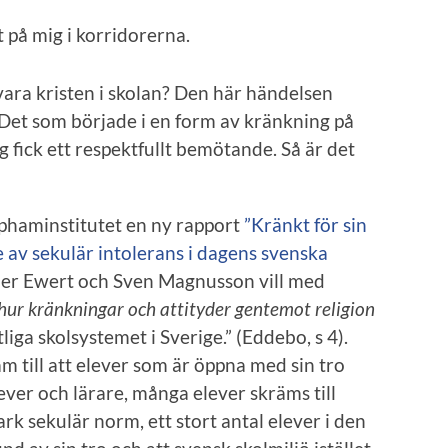
t på mig i korridorerna.
vara kristen i skolan? Den här händelsen
t. Det som började i en form av kränkning på
g fick ett respektfullt bemötande. Så är det
aphaminstitutet en ny rapport
”Kränkt för sin
 av sekulär intolerans i dagens svenska
Per Ewert och Sven Magnusson vill med
hur kränkningar och attityder gentemot religion
tliga skolsystemet i Sverige.” (Eddebo, s 4).
till att elever som är öppna med sin tro
ever och lärare, många elever skräms till
ark sekulär norm, ett stort antal elever i den