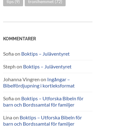
tips
(9)
tronihemmet
(72)
KOMMENTARER
Sofia
on
Boktips – Juläventyret
Steph
on
Boktips – Juläventyret
Johanna Vingren
on
Ingångar –
Bibelfördjupning i kortleksformat
Sofia
on
Boktips – Utforska Bibeln för
barn och Bordssamtal för familjer
Lina
on
Boktips – Utforska Bibeln för
barn och Bordssamtal för familjer