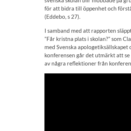
svenska skolan blir mobbade på grun
för att bidra till öppenhet och för
(Eddebo, s 27).
I samband med att rapporten släppt
”Får kristna plats i skolan?” som 
med Svenska apologetiksällskapet 
konferensen går det utmärkt att se
av några reflektioner från konferen