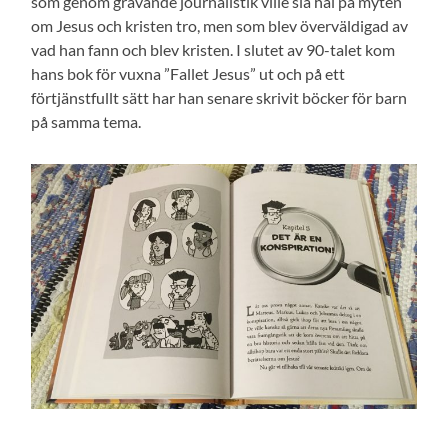
som genom grävande journalistik ville slå hål på myten
om Jesus och kristen tro, men som blev överväldigad av
vad han fann och blev kristen. I slutet av 90-talet kom
hans bok för vuxna ”Fallet Jesus” ut och på ett
förtjänstfullt sätt har han senare skrivit böcker för barn
på samma tema.