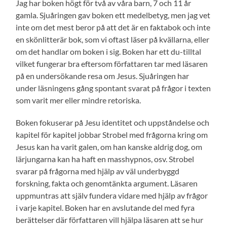
Jag har boken högt för två av våra barn, 7 och 11 år
gamla. Sjuåringen gav boken ett medelbetyg, men jag vet
inte om det mest beror på att det är en faktabok och inte
en skönlitterär bok, som vi oftast läser på kvällarna, eller
om det handlar om boken i sig. Boken har ett du-tilltal
vilket fungerar bra eftersom författaren tar med läsaren
på en undersökande resa om Jesus. Sjuåringen har
under läsningens gång spontant svarat på frågor i texten
som varit mer eller mindre retoriska.
Boken fokuserar på Jesu identitet och uppståndelse och
kapitel för kapitel jobbar Strobel med frågorna kring om
Jesus kan ha varit galen, om han kanske aldrig dog, om
lärjungarna kan ha haft en masshypnos, osv. Strobel
svarar på frågorna med hjälp av väl underbyggd
forskning, fakta och genomtänkta argument. Läsaren
uppmuntras att själv fundera vidare med hjälp av frågor
i varje kapitel. Boken har en avslutande del med fyra
berättelser där författaren vill hjälpa läsaren att se hur