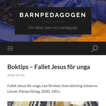
BARNPEDAGOGEN
Om bibel, barn och pedagogik
Slå
Slå
på/av
på/av
sökfält
mobilmeny
Boktips – Fallet Jesus för unga
2020-09-25
Fallet Jesus för unga, Lee Strobel, översättning Johanna
Linnér, Pärlan förlag, 2020, 140 s.