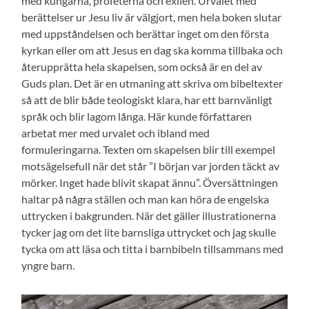
med kungarna, profeterna och exilen. Urvalet med
berättelser ur Jesu liv är välgjort, men hela boken slutar
med uppståndelsen och berättar inget om den första
kyrkan eller om att Jesus en dag ska komma tillbaka och
återupprätta hela skapelsen, som också är en del av
Guds plan. Det är en utmaning att skriva om bibeltexter
så att de blir både teologiskt klara, har ett barnvänligt
språk och blir lagom långa. Här kunde författaren
arbetat mer med urvalet och ibland med
formuleringarna. Texten om skapelsen blir till exempel
motsägelsefull när det står ”I början var jorden täckt av
mörker. Inget hade blivit skapat ännu”. Översättningen
haltar på några ställen och man kan höra de engelska
uttrycken i bakgrunden. När det gäller illustrationerna
tycker jag om det lite barnsliga uttrycket och jag skulle
tycka om att läsa och titta i barnbibeln tillsammans med
yngre barn.