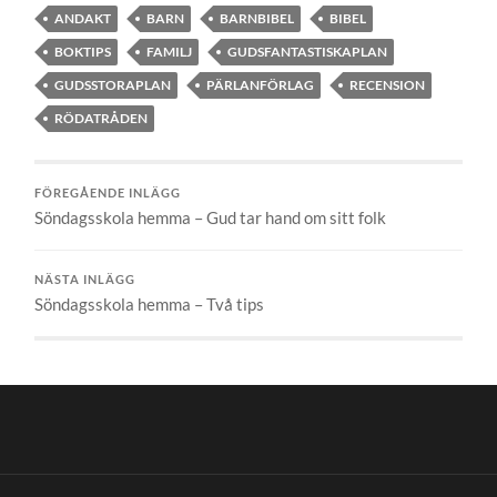
ANDAKT
BARN
BARNBIBEL
BIBEL
BOKTIPS
FAMILJ
GUDSFANTASTISKAPLAN
GUDSSTORAPLAN
PÄRLANFÖRLAG
RECENSION
RÖDATRÅDEN
FÖREGÅENDE INLÄGG
Söndagsskola hemma – Gud tar hand om sitt folk
NÄSTA INLÄGG
Söndagsskola hemma – Två tips