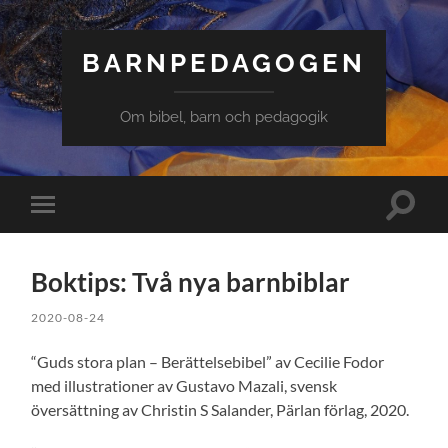
BARNPEDAGOGEN
Om bibel, barn och pedagogik
Slå
Slå
på/av
på/av
sökfält
mobilmeny
Boktips: Två nya barnbiblar
2020-08-24
“Guds stora plan – Berättelsebibel” av Cecilie Fodor
med illustrationer av Gustavo Mazali, svensk
översättning av Christin S Salander, Pärlan förlag, 2020.