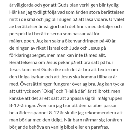
är välgjorda och gör att Guds plan verkligen blir tydlig.
Här kan jag tydligt följa vad som är den stora berättelsen
mitt i de små och jag blir sugen på att läsa vidare. Urvalet
av berättelser är välgjort och det finns med detaljer och
perspektiv i berättelserna som passar väl för
målgruppen. Jag kan sakna ökenvandringen på 40 år,
delningen av riket i Israel och Juda och Jesus på
förklaringsberget, men man kan inte få med allt.
Berättelserna om Jesus pekar på ett bra sätt på hur
Jesus kom med Guds rike och det är bra att texter om
den tidiga kyrkan och att Jesus ska komma tillbaka är
med. Översättningen fungerar överlag bra. Jag kan tycka
att uttryck som ”Okej” och ”Hallå där” är stilbrott, men
kanske att det är ett sätt att anpassa sig till målgruppen
8-12-åringar. Även om jag tror att denna bibel passar
hela åldersspannet 8-12 år skulle jag rekommendera att
man börjar med den tidigt. När barn närmar sig tonåren
börjar de behöva en vanlig bibel eller en parafras.