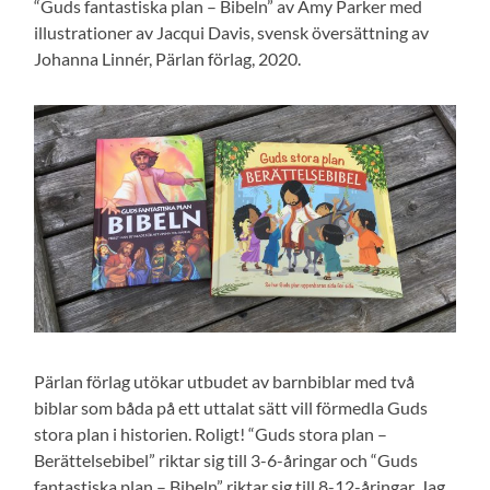
“Guds fantastiska plan – Bibeln” av Amy Parker med
illustrationer av Jacqui Davis, svensk översättning av
Johanna Linnér, Pärlan förlag, 2020.
Pärlan förlag utökar utbudet av barnbiblar med två
biblar som båda på ett uttalat sätt vill förmedla Guds
stora plan i historien. Roligt! “Guds stora plan –
Berättelsebibel” riktar sig till 3-6-åringar och “Guds
fantastiska plan – Bibeln” riktar sig till 8-12-åringar. Jag