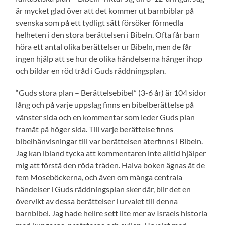
är mycket glad över att det kommer ut barnbiblar på
svenska som på ett tydligt sätt försöker förmedla
helheten i den stora berättelsen i Bibeln. Ofta får barn
höra ett antal olika berättelser ur Bibeln, men de får
ingen hjälp att se hur de olika händelserna hänger ihop
och bildar en röd tråd i Guds räddningsplan.
“Guds stora plan – Berättelsebibel” (3-6 år) är 104 sidor
lång och på varje uppslag finns en bibelberättelse på
vänster sida och en kommentar som leder Guds plan
framåt på höger sida. Till varje berättelse finns
bibelhänvisningar till var berättelsen återfinns i Bibeln.
Jag kan ibland tycka att kommentaren inte alltid hjälper
mig att förstå den röda tråden. Halva boken ägnas åt de
fem Moseböckerna, och även om många centrala
händelser i Guds räddningsplan sker där, blir det en
övervikt av dessa berättelser i urvalet till denna
barnbibel. Jag hade hellre sett lite mer av Israels historia