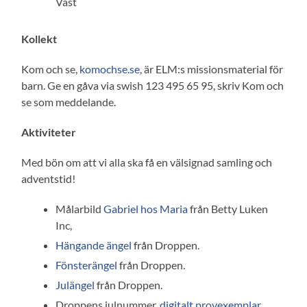
Väst
Kollekt
Kom och se,
komochse.se
, är ELM:s missionsmaterial för
barn. Ge en gåva via swish 123 495 65 95, skriv Kom och
se som meddelande.
Aktiviteter
Med bön om att vi alla ska få en välsignad samling och
adventstid!
Målarbild
Gabriel hos Maria
från Betty Luken
Inc,
Hängande ängel
från Droppen.
Fönsterängel
från Droppen.
Julängel
från Droppen.
Droppens julnummer,
digitalt provexemplar
.