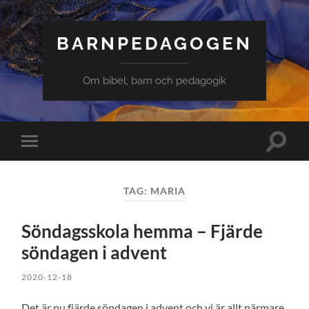
BARNPEDAGOGEN
Om bibel, barn och pedagogik
Slå
Slå
på/av
på/av
sökfält
mobilmeny
TAG: MARIA
Söndagsskola hemma – Fjärde
söndagen i advent
2020-12-18
Det är nu fjärde söndagen i advent och vi är allt närmare